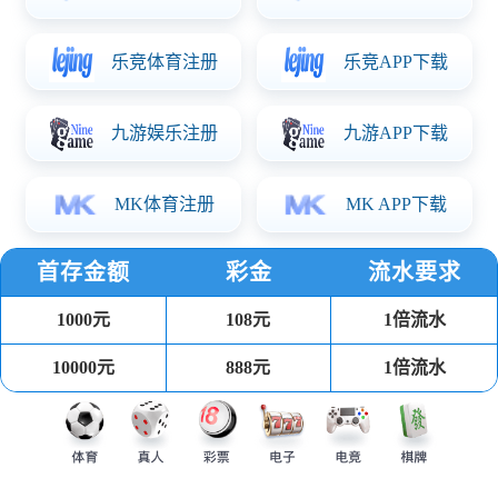
2026.07.31
污水处理的基本方法、污水的一级处理、污水的二级处理、污水的三级处
理。
查看更多
14 种工业污水的处理原则与思路汇总
工业废水是指工业生产过程中产生的废水、污水和废液，其中含有随水流失的工
业生产用料、中间产物和产品以及生产过程中产生的污染物。随着工业的迅速发
展，废水的种类和数量迅猛增加，对水体的污染也日趋广泛和严重，威胁人类的
健康和安全。对于保护环境来说，工业废水的处理比城市污水的处理更为重要。
工业废水的处理虽然早在19世纪末已经开始，并且在随后的半个世纪进行了大量
一图读懂丨环境空气质量标准（GB 3095—2026）
的试验研究和生产实践，但是由于许多工业废水成分复杂，性质多变，至今仍有
一些技术问题没有完全解决。这点和技术已臻成熟的城市污水处理是不同的。
2月24日，生态环境部与国家市场监督管理总局联合发布《环境空气质量标准》
(GB3095—2026)和《环境空气质量指数(AQI)技术规定》《环境空气质量评价技